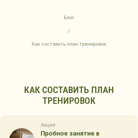
Блог
/
Как составить план тренировок
КАК СОСТАВИТЬ ПЛАН
Акция
Пробное занятие в
ТРЕНИРОВОК
подарок
при покупке абонемента!
Купите абонемент и получите
пробное занятие в любом
направлении на выбор - в
подарок!
ПРОБНОЕ ЗАНЯТИЕ