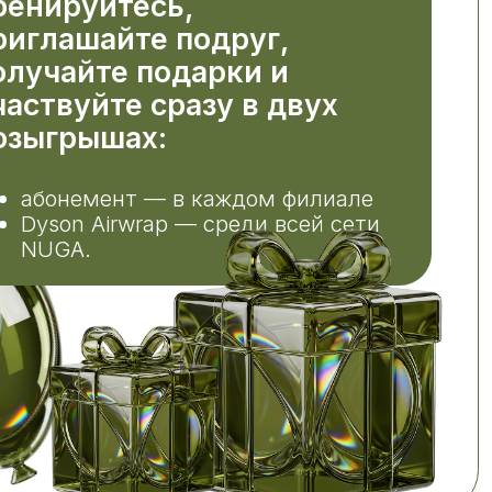
ах:
нт — в каждом филиале
rwrap — среди всей сети