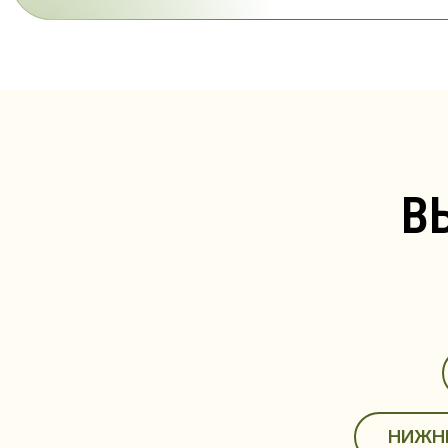
ВЫБ
М
НИЖНИЙ Н
САНКТ