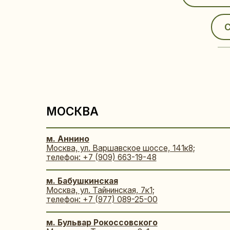
МОСКВА
м. Аннино
Москва, ул. Варшавское шоссе, 141к8;
телефон: +7 (909) 663-19-48
м. Бабушкинская
Москва, ул. Тайнинская, 7к1;
телефон: +7 (977) 089-25-00
м. Бульвар Рокоссовского
Москва, ул.Тагильская, 2к1;
телефон: +7 (977) 089-15-09
м. Варшавская
Москва,
1-й Котляковский переулок, 2Ак3
;
телефон: +7 (916) 840-44-77
м. Владыкино
Москва,
Сигнальный проезд, д. 16к1 стр3
;
телефон:
+7 (963) 973-85-67
м. ЗИЛ
(ЖК Зиларт)
Москва, ул. Родченко, 2;
телефон: +7 (499) 113-53-13