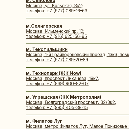
м. Филатов Луг
Москва, метро Филатов Луг, Малое Понизовье 10;
телефон: +7(967) 132-96-74
м. Царицыно
Москва, ул. 6-ая Радиальная, 5к3;
телефон: +7 (980) 447-43-27
м. Черкизовская (ЖК Level Амурская)
Москва, ул. Амурская, 1Ак5;
телефон: +7 (977) 089-09-01
м. Чертановская
Москва,
мкр. Северное Чертаново, 1А, ТЦ Авентура;
телефон:
+7 (985) 105-27-46
МОСКОВСКАЯ ОБЛАСТЬ
Боброво
ГО Ленинский, рабочий поселок Боброво, ул. Лесная, 14
телефон: +7 (969) 198-89-59