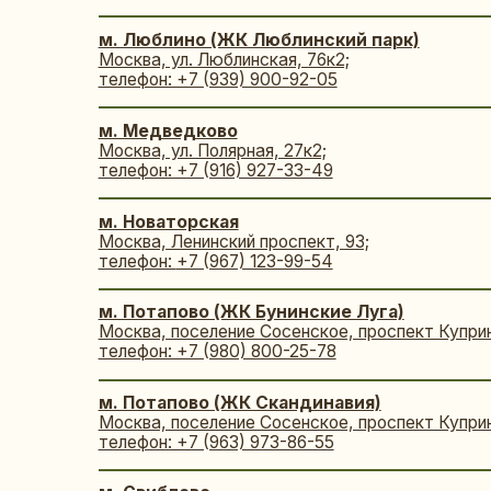
м. Потапово (ЖК Скандинавия)
Москва, поселение Сосенское, проспект Куприна
, 3к5
;
телефон: +7 (963) 973-86-55
м. Свиблово
Москва, ул. Кольская, 8к2;
телефон: +7 (977) 089-16-63
м.
Селигерская
Москва, Ильменский пр. 12;
телефон:
+7 (916) 625-56-95
м. Текстильщики
Москва, 1-й Грайвороновский проезд, 13к3, помещение
телефон: +7 (977) 089-20-89
м. Технопарк (ЖК Now)
Москва, проспект Лихачёва, 18к7;
телефон: +7 (939) 900-92-07
м. Угрешская (ЖК Метрополия)
Москва, Волгоградский проспект, 32/3к2;
телефон: +7 (985) 405-38-15