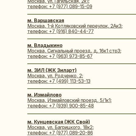
м. Измайлово
Москва, Измайловский проезд, 5/1к1;
телефон: +7 (939) 900-85-48
м. Кунцевская (ЖК Свой)
Москва, ул. Багрицкого, 18к2;
телефон: +7 (977) 089-20-86
м. Люблино (ЖК Люблинский парк)
Москва, ул. Люблинская, 76к2;
телефон: +7 (939) 900-92-05
м. Медведково
Москва, ул. Полярная, 27к2;
телефон: +7 (916) 927-33-49
м. Новаторская
Москва, Ленинский проспект, 93;
телефон:
+7 (967) 123-99-54
м. Потапово (ЖК Бунинские Луга)
Москва, поселение Сосенское, проспект Куприна, 24к1
телефон: +7 (980) 800-25-78