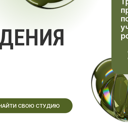
ЕНИЯ
розыгрыш
абонеме
Dyson Ai
NUGA.
И СВОЮ СТУДИЮ