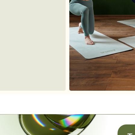
Професс
атмосфе
чтобы в
Тренируй
приглаша
получайт
участвуйт