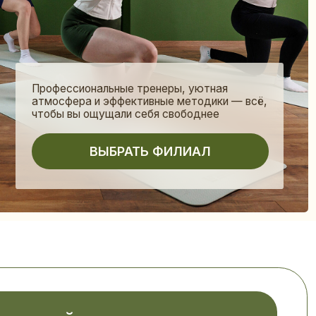
иональные тренеры, уютная
ра и эффективные методики — всё,
ы ощущали себя свободнее
ВЫБРАТЬ ФИЛИАЛ
тесь,
йте подруг,
е подарки и
е сразу в двух