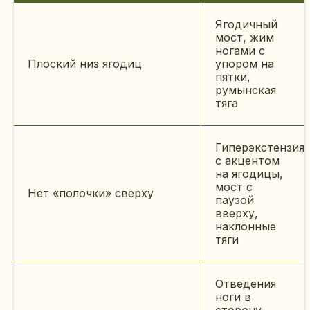
Ягодичный
мост, жим
ногами с
Плоский низ ягодиц
упором на
пятки,
румынская
тяга
Гиперэкстензия
с акцентом
на ягодицы,
мост с
Нет «полочки» сверху
паузой
вверху,
наклонные
тяги
Отведения
ноги в
сторону,