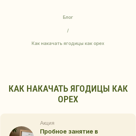
Блог
/
Как накачать ягодицы как орех
КАК НАКАЧАТЬ ЯГОДИЦЫ КАК
Акция
Пробное занятие в
ОРЕХ
подарок
при покупке абонемента!
Купите абонемент и получите
пробное занятие в любом
направлении на выбор - в
подарок!
ПРОБНОЕ ЗАНЯТИЕ