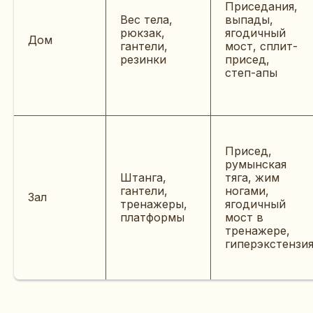
Приседания,
Вес тела,
выпады,
рюкзак,
ягодичный
Дом
гантели,
мост, сплит-
резинки
присед,
степ-апы
Присед,
румынская
Штанга,
тяга, жим
гантели,
ногами,
Зал
тренажеры,
ягодичный
платформы
мост в
тренажере,
гиперэкстензи