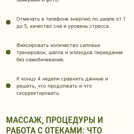
Филиалы
Франшиза
Блог
Отмечать в телефоне энергию по шкале от 1
до 5, качество сна и уровень стресса.
Фиксировать количество силовых
КОНТАКТЫ
тренировок, шагов и эпизодов переедания
ИП Берестовой Александр Александрович
без самобичевания.
ОГРНИП: 313112124600027
ИНН: 780215888266
info@nugastudio.ru
К концу 4 недели сравнить данные и
Трудоустройство: +7 (901) 347-72-40
решить, что продолжать и что
Call-центр: +7 (977) 089-31-77
скорректировать.
ЮРИДИЧЕСКАЯ ИНФОРМАЦИЯ
Политика конфиденциальности
МАССАЖ, ПРОЦЕДУРЫ И
Договор оферты
Условия использования файлов cookie
РАБОТА С ОТЕКАМИ: ЧТО
Согласие посетителя сайта