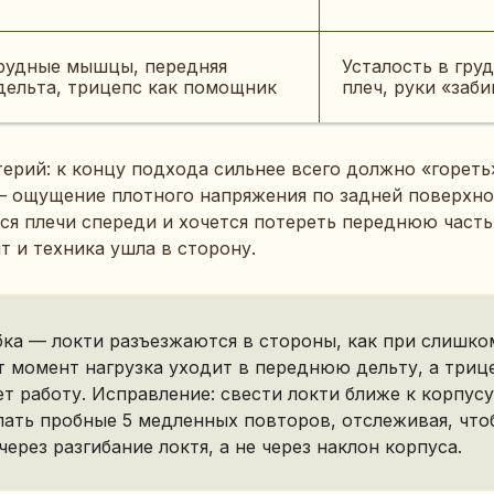
рудные мышцы, передняя
Усталость в гру
дельта, трицепс как помощник
плеч, руки «заб
ерий: к концу подхода сильнее всего должно «гореть
— ощущение плотного напряжения по задней поверхно
я плечи спереди и хочется потереть переднюю часть 
т и техника ушла в сторону.
бка — локти разъезжаются в стороны, как при слишк
т момент нагрузка уходит в переднюю дельту, а триц
т работу. Исправление: свести локти ближе к корпусу
лать пробные 5 медленных повторов, отслеживая, чт
через разгибание локтя, а не через наклон корпуса.