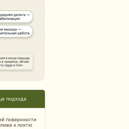
це подхода
ей поверхности
ближе к локтю