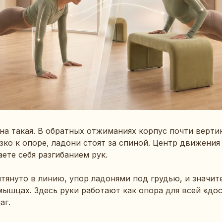
на такая. В обратных отжиманиях корпус почти верти
зко к опоре, ладони стоят за спиной. Центр движения
ете себя разгибанием рук.
ытянуто в линию, упор ладонями под грудью, и значит
мышцах. Здесь руки работают как опора для всей «дос
аг.