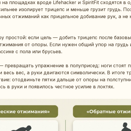
на площадках вроде Lifehacker и SpiritFit сходятся в 
сильнее изолирует трицепс и меньше грузит грудь. По
чных отжиманий как прицельное добивание рук, а не 
у простой: если цель — добить трицепс после базов
тжимания от опоры. Если нужен общий упор на грудь 
ссике с пола или брусьев.
 превращать упражнение в полуприсед: ноги стоят п
и весь вес, а руки двигаются символически. В итоге т
твие: отодвиньте пятки дальше от опоры на полступн
сь в руки и появилось честное усилие в локтях.