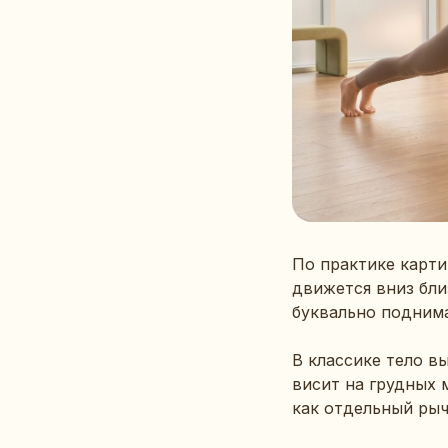
По практике карти
движется вниз бли
буквально поднима
В классике тело в
висит на грудных 
как отдельный рыч