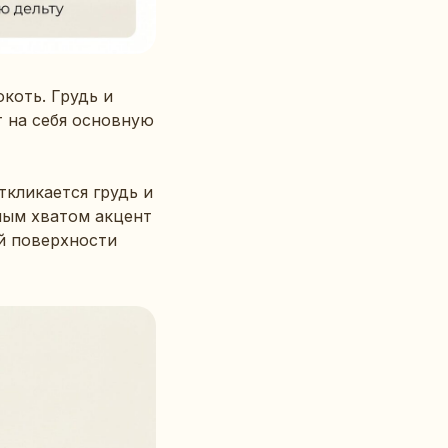
коть. Грудь и
т на себя основную
кликается грудь и
ным хватом акцент
й поверхности