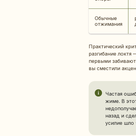
Обычные
отжимания
Практический крит
разгибание локтя 
первыми забиваютс
вы сместили акцен
Частая оши
жиме. В это
недополучае
назад и сде
усилие шло 