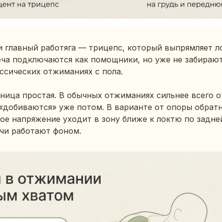
 главный работяга — трицепс, который выпрямляет ло
еча подключаются как помощники, но уже не забираю
ассических отжиманиях с пола.
ица простая. В обычных отжиманиях сильнее всего от
 «добиваются» уже потом. В варианте от опоры обрат
ое напряжение уходит в зону ближе к локтю по задне
ечи работают фоном.