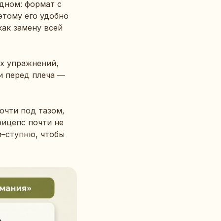
одном: формат с
этому его удобно
как замену всей
ых упражнений,
и перед плеча —
очти под тазом,
рицепс почти не
и–ступню, чтобы