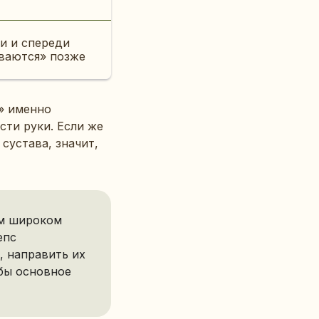
ди и спереди
иваются» позже
» именно
сти руки. Если же
сустава, значит,
ом широком
епс
, направить их
обы основное