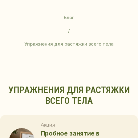
Блог
/
Упражнения для растяжки всего тела
УПРАЖНЕНИЯ ДЛЯ РАСТЯЖКИ
Акция
Пробное занятие в
ВСЕГО ТЕЛА
подарок
при покупке абонемента!
Купите абонемент и получите
пробное занятие в любом
направлении на выбор - в
подарок!
ПРОБНОЕ ЗАНЯТИЕ