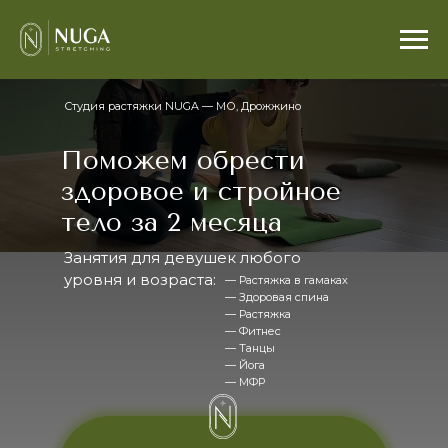
Студия растяжки NUGA — МО, Дрожжино
Поможем обрести
здоровое и стройное
тело за 2 месяца
Занятия для девушек любого
уровня и возраста:
— Растяжка в гамаках
— Здоровая спина
— Растяжка
— Фитнес
— Танцы
— Йога
— МФР