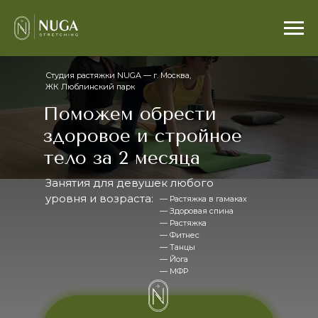
Студия растяжки NUGA — г. Москва,
ЖК Люблинский парк
Поможем обрести
здоровое и стройное
тело за 2 месяца
Занятия для девушек любого
уровня и возраста:
— Растяжка в гамаках
— Здоровая спина
— Растяжка
— Фитнес
— Танцы
— Йога
— МФР