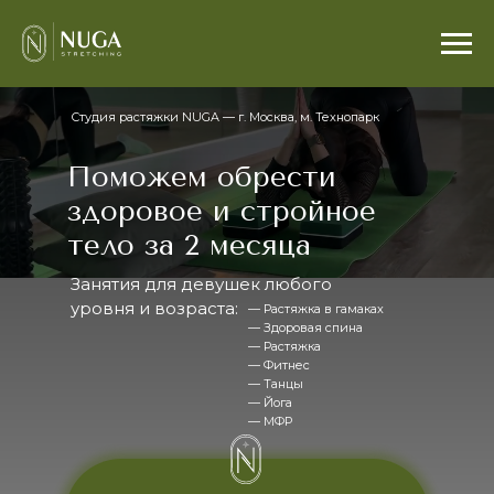
Студия растяжки NUGA — г. Москва, м. Технопарк
Поможем обрести
здоровое и стройное
тело за 2 месяца
Занятия для девушек любого
уровня и возраста:
— Растяжка в гамаках
— Здоровая спина
— Растяжка
— Фитнес
— Танцы
— Йога
— МФР