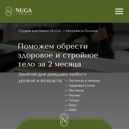
Студия растяжки NUGA — Москва м.Окская
Поможем обрести
здоровое и стройное
тело за 2 месяца
Занятия для девушек любого
уровня и возраста:
— Растяжка в гамаках
— Здоровая спина
— Растяжка
— Фитнес
— Танцы
— Йога
— МФР