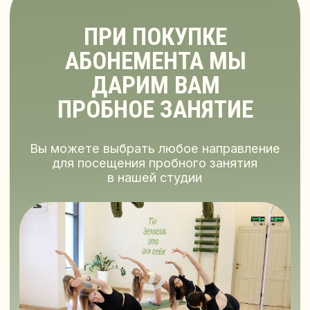
Согласие на получение рекламно-
информационных материалов
Согласие на обработку персональных данных
Публичная оферта
ФОРМА ОБРАТНОЙ СВЯЗИ
оставьте ваши комментарии,
пожелания и предложения
+7
Я предоставляю ИП Андрюкова
Александра Сергеевна
согласие на
обработку своих персональных данных,
а
также подтверждаю ознакомление и
согласие с
Политикой конфиденциальности
Я предоставляю ИП Андрюкова
Александра Сергеевна
согласие на
получение рекламно-информационных