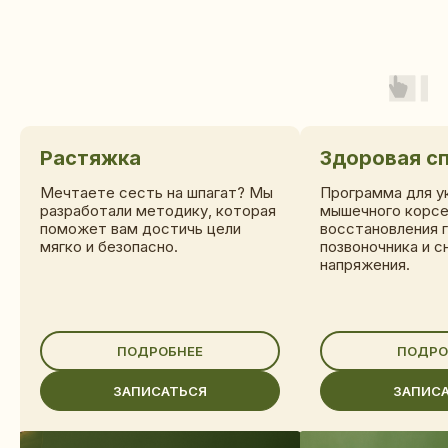
Растяжка
Здоровая с
ПОДАРОЧНЫЙ
Мечтаете сесть на шпагат? Мы
Программа для у
СЕРТИФИКАТ ОТ NUGA
разработали методику, которая
мышечного корсе
поможет вам достичь цели
восстановления 
мягко и безопасно.
позвоночника и с
Идеальный подарок для тех, кто
напряжения.
заботится о себе и своем здоровье
ПОДРОБНЕЕ
ПОДРО
ЗАПИСАТЬСЯ
ЗАПИС