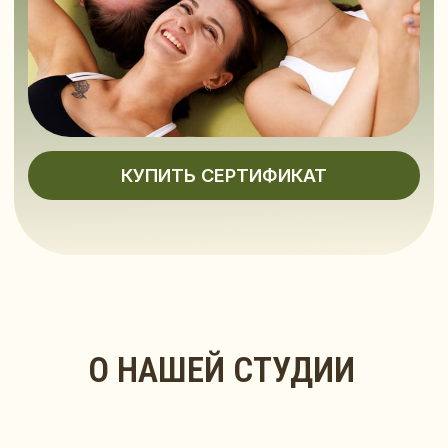
ТРЕНЕРЫ,
КОТОРЫЕ
ЛЮБЯТ СВОЕ ДЕЛО
Тренеры
повышают
квалификацию
каждые 2 года,
имеют профильное
образование
Большой опыт
работы позволяет
нам максимально
быстро
и комфортно
привести вас
к результату