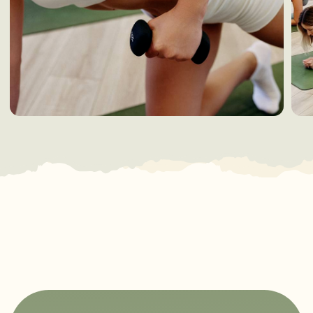
Филиалы
Расписание
Онлайн-запись
Абонемент
Сертификат
Франшиза
Контакты
КОНТАКТЫ
ИП Андрюкова Александра Сергеевна
ОГРНИП: 325774600838365
ИНН: 772704552397
+7 (901) 425-83-42
ЮРИДИЧЕСКАЯ ИНФОРМАЦИЯ
Политика конфиденциальности
Условия использования файлов cookie
Договор оферты