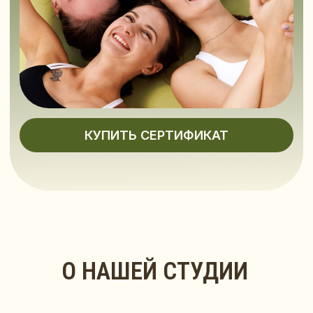
ЛЮБЯТ СВОЕ ДЕЛО
Тренеры
повышают
квалификацию
каждые 2 года,
имеют профильное
образование
Большой опыт
работы позволяет
нам максимально
быстро
и комфортно
привести вас
к результату
ЗАПИСАТЬСЯ