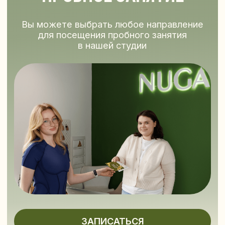
+7
Я предоставляю ИП Берестовая Дина
Валерьевна
согласие на обработку своих
персональных данных,
а также
подтверждаю ознакомление и согласие с
Политикой конфиденциальности
Я предоставляю ИП Берестовая Дина
Валерьевна
согласие на получение
рекламно-информационных материалов
ОТПРАВИТЬ