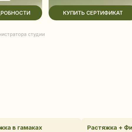
нистратора студии
жка в гамаках
Растяжка + Ф