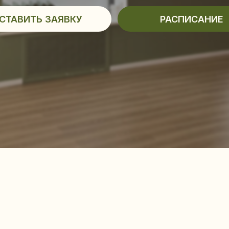
Выбир
и ста
ЯЖКИ