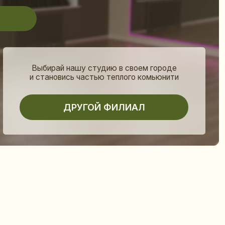
ай нашу студию в своем городе
новись частью теплого комьюнити
ДРУГОЙ ФИЛИАЛ
( листай )