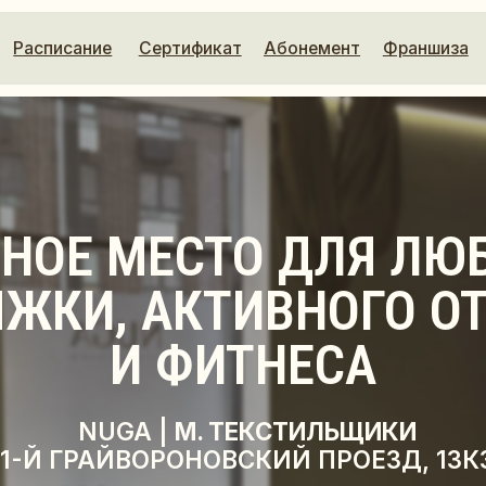
исание
Сертификат
Абонемент
Франшиза
Контакты
Е МЕСТО ДЛЯ ЛЮБИТЕ
КИ, АКТИВНОГО ОТДЫХ
И ФИТНЕСА
NUGA |
М. ТЕКСТИЛЬЩИКИ
 ГРАЙВОРОНОВСКИЙ ПРОЕЗД, 13К3
ИТЬ ЗАЯВКУ
РАСПИСАНИЕ