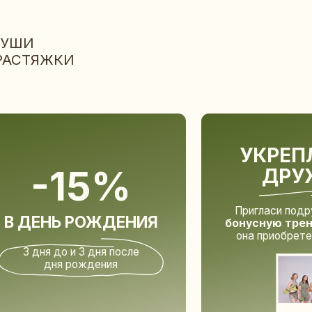
УКРЕПЛЯЙТЕ
-15%
ДРУЖБУ
Пригласи подругу и
получи
ЕНЬ РОЖДЕНИЯ
бонусную тренировку,
когд
она приобретет абонемент
дня до и 3 дня после
дня рождения
ПИТЬ АБОНЕМЕНТ
УЗНАТЬ ПОДРОБНОСТИ