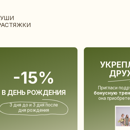
УКРЕПЛЯЙТЕ
-15%
ДРУЖБУ
Пригласи подругу и
получи
ЕНЬ РОЖДЕНИЯ
бонусную тренировку,
когд
она приобретет абонемент
дня до и 3 дня после
дня рождения
ПИТЬ АБОНЕМЕНТ
УЗНАТЬ ПОДРОБНОСТИ