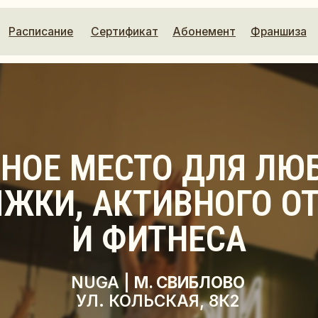
исание
Сертификат
Абонемент
Франшиза
Контакты
Е МЕСТО ДЛЯ ЛЮБИТЕ
КИ, АКТИВНОГО ОТДЫХ
И ФИТНЕСА
NUGA |
М. СВИБЛОВО
УЛ. КОЛЬСКАЯ, 8К2
ИТЬ ЗАЯВКУ
РАСПИСАНИЕ