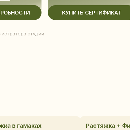
нистратора студии
жка в гамаках
Растяжка + Ф