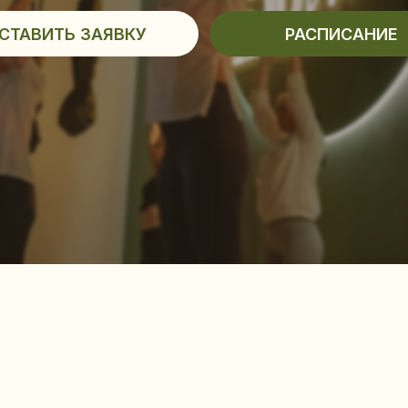
Выбир
и ста
ЯЖКИ