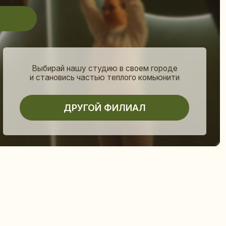
ай нашу студию в своем городе
новись частью теплого комьюнити
ДРУГОЙ ФИЛИАЛ
( листай )